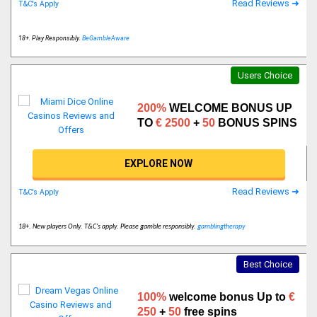
Read Reviews ➜
T&C's Apply
18+. Play Responsibly.
BeGambleAware
Users Choice
200%
WELCOME BONUS UP
TO
€ 2500
+
50
BONUS SPINS
Read Reviews ➜
T&C's Apply
18+. New players Only. T&C's apply. Please gamble responsibly.
gamblingtherapy
Best Choice
100%
welcome bonus Up to
€
250
+
50
free spins