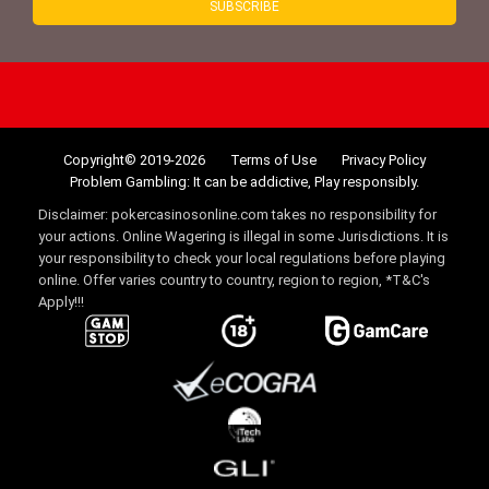
Copyright© 2019-2026
Terms of Use
Privacy Policy
Problem Gambling: It can be addictive, Play responsibly.
Disclaimer: pokercasinosonline.com takes no responsibility for
your actions. Online Wagering is illegal in some Jurisdictions. It is
your responsibility to check your local regulations before playing
online. Offer varies country to country, region to region, *T&C's
Apply!!!