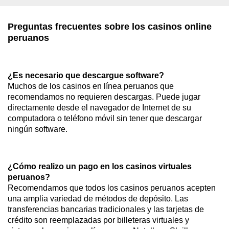
Preguntas frecuentes sobre los casinos online
peruanos
¿Es necesario que descargue software?
Muchos de los casinos en línea peruanos que
recomendamos no requieren descargas. Puede jugar
directamente desde el navegador de Internet de su
computadora o teléfono móvil sin tener que descargar
ningún software.
¿Cómo realizo un pago en los casinos virtuales
peruanos?
Recomendamos que todos los casinos peruanos acepten
una amplia variedad de métodos de depósito. Las
transferencias bancarias tradicionales y las tarjetas de
crédito son reemplazadas por billeteras virtuales y