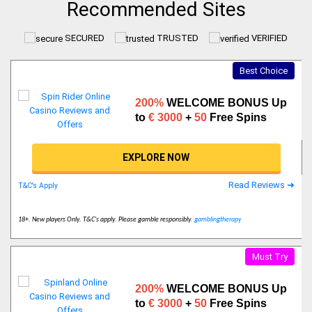
Recommended Sites
SECURED
TRUSTED
VERIFIED
Best Choice
200%
WELCOME BONUS Up
to
€ 3000
+
50
Free Spins
Read Reviews ➜
T&C's Apply
18+. New players Only. T&C's apply. Please gamble responsibly.
gamblingtherapy
Must Try
200%
WELCOME BONUS Up
to
€ 3000
+
50
Free Spins