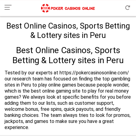
Best Online Casinos, Sports Betting
& Lottery sites in Peru
Best Online Casinos, Sports
Betting & Lottery sites in Peru
Tested by our experts at https://pokercasinosonline.com/
our research team has focused on finding the top gambling
sites in Peru to play online games because people wonder,
which is the best online gaming site to play for real money
games? We always look at specific benefits for you before
adding them to our lists, such as customer support,
welcome bonus, free spins, quick payouts, and friendly
banking choices. The team always tries to look for promos,
jackpots, and games to make sure you have a great
experience.