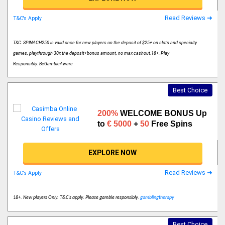
Read Reviews ➜
T&C's Apply
T&C: SPINACH250 is valid once for new players on the deposit of $25+ on slots and specialty
games, playthrough 30x the deposit+bonus amount, no max cashout.18+. Play
Responsibly.
BeGambleAware
Best Choice
200%
WELCOME BONUS Up
to
€ 5000
+
50
Free Spins
Read Reviews ➜
T&C's Apply
18+. New players Only. T&C's apply. Please gamble responsibly.
gamblingtherapy
Best Choice