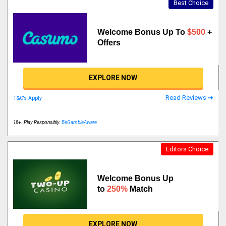
Best Choice
Welcome Bonus Up To
$500
+
Offers
Read Reviews ➜
T&C's Apply
18+. Play Responsibly.
BeGambleAware
Editors Choice
Welcome Bonus Up
to
250%
Match