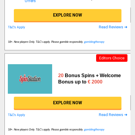
Read Reviews ➜
T&C's Apply
18+. New players Only. T&C's apply. Please gamble responsibly.
gamblingtherapy
Editors Choice
20
Bonus Spins + Welcome
Bonus up to
€ 2000
Read Reviews ➜
T&C's Apply
18+. New players Only. T&C's apply. Please gamble responsibly.
gamblingtherapy